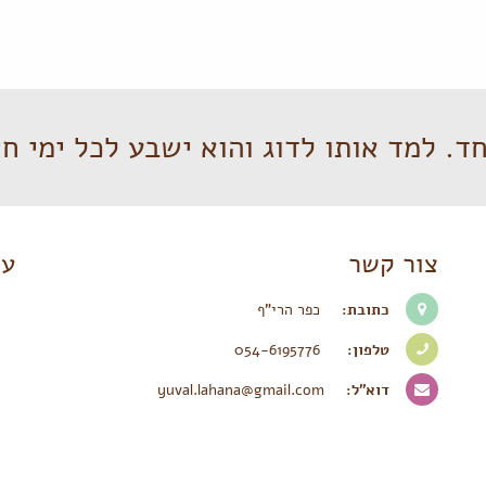
ד. למד אותו לדוג והוא ישבע לכל ימי חי
צור קשר
עק
כתובת:
כפר הרי"ף
טלפון:
054-6195776
דוא״ל:
yuval.lahana@gmail.com