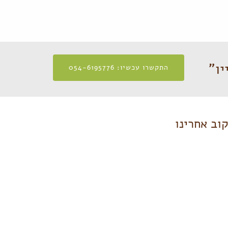
יו"
התקשרו עכשיו: 054-6195776
וב אחרינו