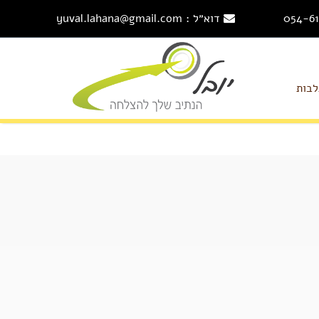
דוא״ל : yuval.lahana@gmail.com
לבות